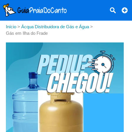
Início
>
Ácqua Distribuidora de Gás e Água
>
Gás em Ilha do Frade