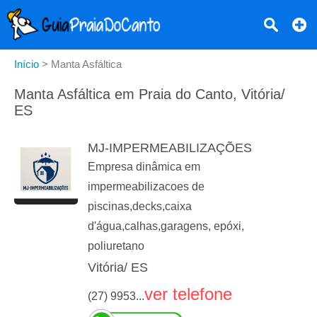
Início
>
Manta Asfáltica
Manta Asfáltica em Praia do Canto, Vitória/
ES
MJ-IMPERMEABILIZAÇÕES
Empresa dinâmica em
impermeabilizacoes de
piscinas,decks,caixa
d'água,calhas,garagens, epóxi,
poliuretano
Vitória/ ES
ver telefone
(27) 9953...