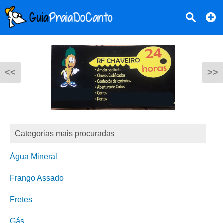
<<
>>
Categorias mais procuradas
Água Mineral
Frango Assado
Fretes
Gás