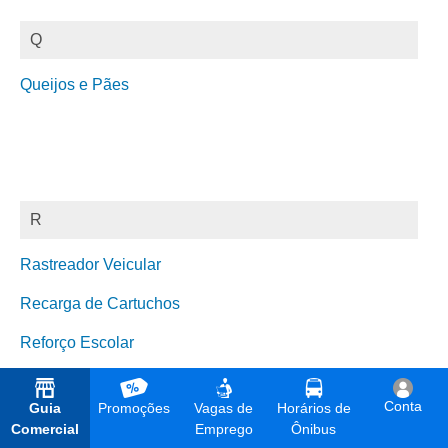
Q
Queijos e Pães
R
Rastreador Veicular
Recarga de Cartuchos
Reforço Escolar
Reforma de Estofados
Conta
Guia
Promoções
Vagas de
Horários de
Refrigeração
Comercial
Emprego
Ônibus