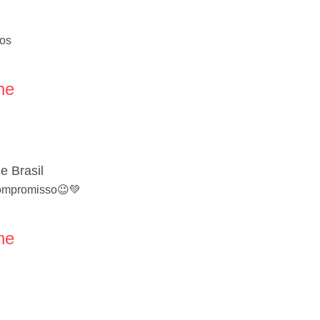
os
ne
e Brasil
ompromisso😉💚
ne